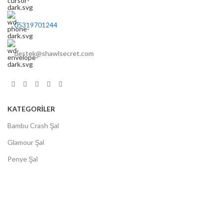
05319701244
destek@shawlsecret.com
KATEGORİLER
Bambu Crash Şal
Glamour Şal
Penye Şal
Jakar Eşarp
Soft El Dikişli Serisi
MÜŞTERİ HİZMETLERİ