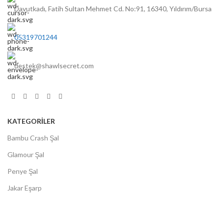
Davutkadı, Fatih Sultan Mehmet Cd. No:91, 16340, Yıldırım/Bursa
05319701244
destek@shawlsecret.com
KATEGORİLER
Bambu Crash Şal
Glamour Şal
Penye Şal
Jakar Eşarp
Soft El Dikişli Serisi