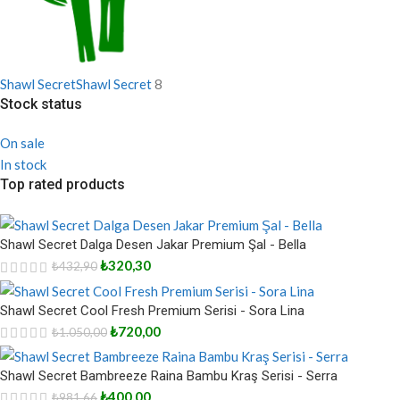
Shawl Secret
Shawl Secret
8
Stock status
On sale
In stock
Top rated products
Shawl Secret Dalga Desen Jakar Premium Şal - Bella
₺
320,30
₺
432,90
Shawl Secret Cool Fresh Premium Serisi - Sora Lina
₺
720,00
₺
1.050,00
Shawl Secret Bambreeze Raina Bambu Kraş Serisi - Serra
₺
400,00
₺
981,66