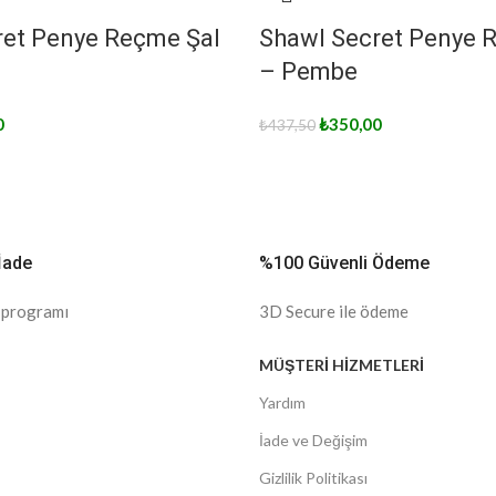
ret Penye Reçme Şal
Shawl Secret Penye 
– Pembe
0
₺
350,00
₺
437,50
İade
%100 Güvenli Ödeme
 programı
3D Secure ile ödeme
MÜŞTERİ HİZMETLERİ
Yardım
İade ve Değişim
Gizlilik Politikası