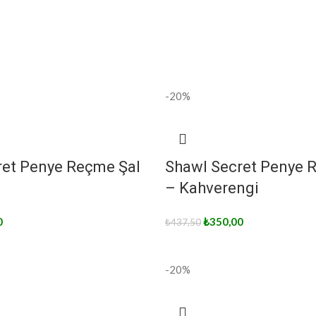
-20%
ret Penye Reçme Şal
Shawl Secret Penye 
– Kahverengi
0
₺
350,00
₺
437,50
-20%