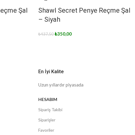
Reçme Şal
Shawl Secret Penye Reçme Şal
– Siyah
₺
350,00
₺
437,50
En İyi Kalite
Uzun yıllardır piyasada
HESABIM
Sipariş Takibi
Siparişler
Favoriler