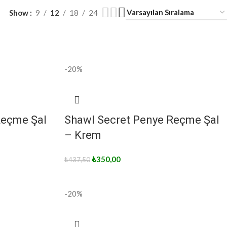
Show
9
12
18
24
-20%
Reçme Şal
Shawl Secret Penye Reçme Şal
– Krem
₺
350,00
₺
437,50
-20%