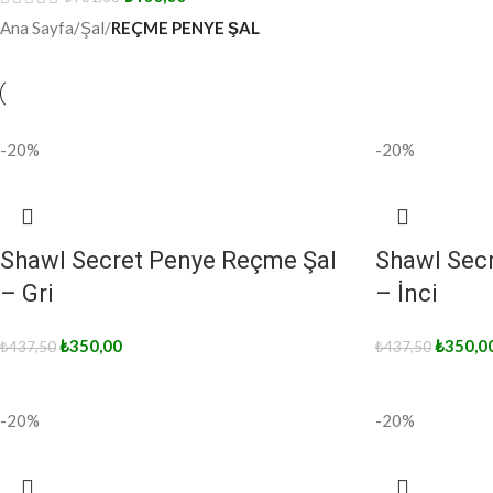
Ana Sayfa
/
Şal
/
REÇME PENYE ŞAL
-20%
-20%
Shawl Secret Penye Reçme Şal
Shawl Sec
– Gri
– İnci
₺
350,00
₺
350,0
₺
437,50
₺
437,50
-20%
-20%