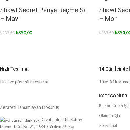
Shawl Secret Penye Reçme Şal
Shawl Sec
– Mavi
– Mor
₺
350,00
₺
350,0
₺
437,50
₺
437,50
Hızlı Teslimat
14 Gün İçinde 
Hızlı ve güvenilir teslimat
Tüketici koruma
KATEGORİLER
Bambu Crash Şal
Zerafeti Tamamlayan Dokunuş
Glamour Şal
Davutkadı, Fatih Sultan
Penye Şal
Mehmet Cd. No:91, 16340, Yıldırım/Bursa