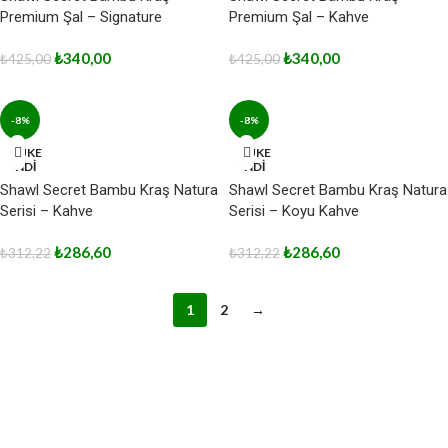
Premium Şal – Signature
Premium Şal – Kahve
₺
340,00
₺
340,00
₺
425,00
₺
425,00
-8%
-8%
TÜKE
TÜKE
NDİ
NDİ
Shawl Secret Bambu Kraş Natura
Shawl Secret Bambu Kraş Natura
Serisi – Kahve
Serisi – Koyu Kahve
₺
286,60
₺
286,60
₺
312,22
₺
312,22
1
2
→