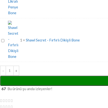
Secret
-
Likralı
Penye
Bone
Shawl
1
×
Shawl Secret - Fırfırlı Dikişli Bone
Secret
-
Fırfırlı
Dikişli
Bone
67
Bu ürünü şu anda izleyenler!