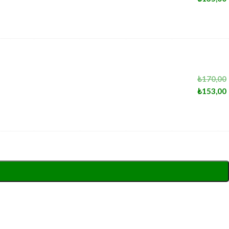
₺
170,00
₺
153,00