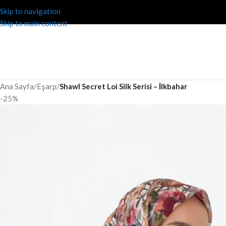
Skip to navigation
Skip to main content
Ana Sayfa
/
Eşarp
/
Shawl Secret Loi Silk Serisi – İlkbahar
-25%