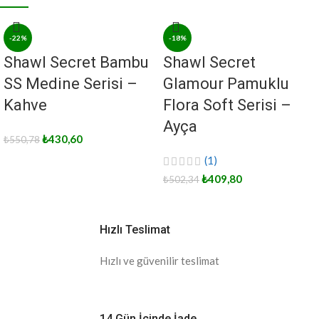
-22%
-18%
Shawl Secret Bambu
Shawl Secret
SS Medine Serisi –
Glamour Pamuklu
Kahve
Flora Soft Serisi –
Ayça
₺
430,60
₺
550,78
(1)
₺
409,80
₺
502,34
Hızlı Teslimat
Hızlı ve güvenilir teslimat
14 Gün İçinde İade