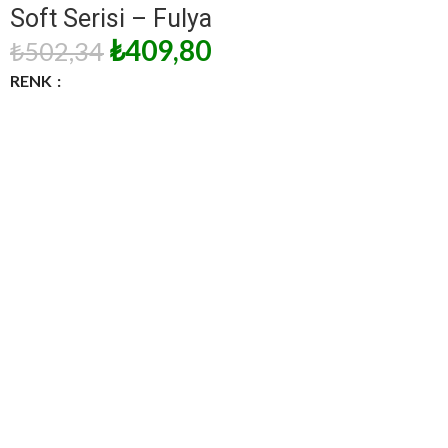
Soft Serisi – Fulya
₺
409,80
₺
502,34
RENK