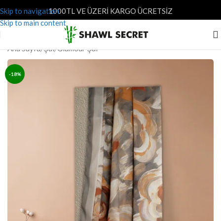
Skip to navigation
1000TL VE ÜZERİ KARGO ÜCRETSİZ
Skip to main content
Ana Sayfa
/
Şal
/
Glamour Şal
-18%