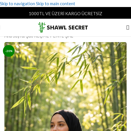
Skip to navigation
Skip to main content
1000TL VE ÜZERİ KARGO ÜCRETSİZ
Ana Sayfa
/
Şal
/
REÇME PENYE ŞAL
-20%