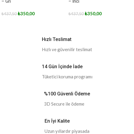
– Gri
– İnci
₺
350,00
₺
350,00
₺
437,50
₺
437,50
Hızlı Teslimat
Hızlı ve güvenilir teslimat
14 Gün İçinde İade
Tüketici koruma programı
%100 Güvenli Ödeme
3D Secure ile ödeme
En İyi Kalite
Uzun yıllardır piyasada