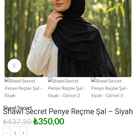
Click to enlarge
Shawl Secret
Shawl Secret Penye Reçme Şal – Siyah
₺
350,00
₺
437,50