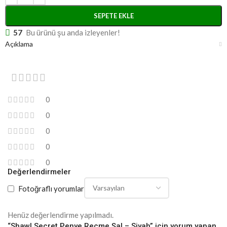
SEPETE EKLE
57
Bu ürünü şu anda izleyenler!
Açıklama
0
0
0
0
0
Değerlendirmeler
Fotoğraflı yorumlar
Henüz değerlendirme yapılmadı.
“Shawl Secret Penye Reçme Şal – Siyah” için yorum yapan