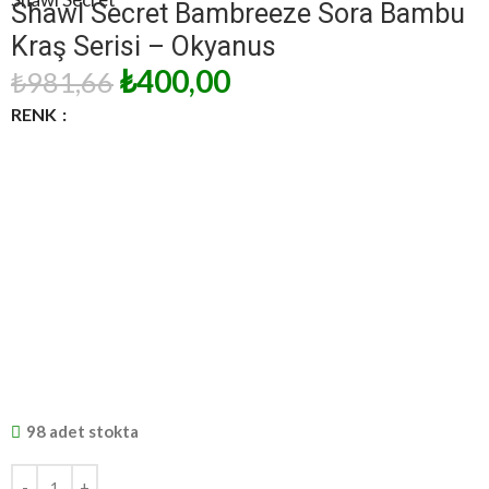
Shawl Secret Bambreeze Sora Bambu
Kraş Serisi – Okyanus
₺
400,00
₺
981,66
RENK
98 adet stokta