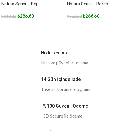
Natura Serisi – Bej
Natura Serisi – Bordo
₺
286,60
₺
286,60
₺
312,22
₺
312,22
Hızlı Teslimat
Hızlı ve güvenilir teslimat
14 Gün İçinde İade
Tüketici koruma programı
%100 Güvenli Ödeme
3D Secure ile ödeme