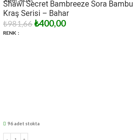
Shawl Secret Bambreeze Sora Bambu
Kraş Serisi – Bahar
₺
400,00
₺
981,66
RENK
96 adet stokta