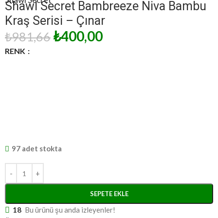
Shawl Secret Bambreeze Niva Bambu
Kraş Serisi – Çınar
₺
400,00
₺
981,66
RENK
97 adet stokta
SEPETE EKLE
18
Bu ürünü şu anda izleyenler!