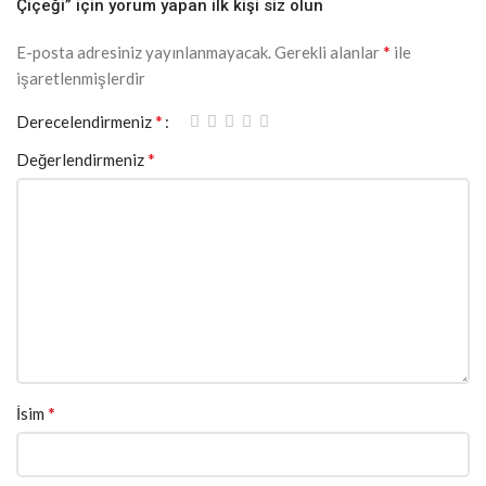
Çiçeği” için yorum yapan ilk kişi siz olun
*
E-posta adresiniz yayınlanmayacak.
Gerekli alanlar
ile
işaretlenmişlerdir
*
Derecelendirmeniz
*
Değerlendirmeniz
*
İsim