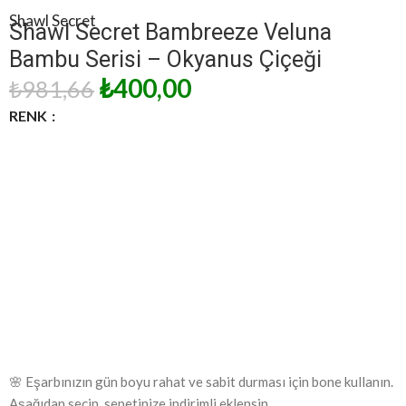
Shawl Secret
Shawl Secret Bambreeze Veluna
Bambu Serisi – Okyanus Çiçeği
₺
400,00
₺
981,66
RENK
🌸 Eşarbınızın gün boyu rahat ve sabit durması için bone kullanın.
Aşağıdan seçin, sepetinize indirimli eklensin.