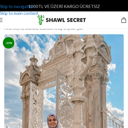
Skip to navigation
1000TL VE ÜZERİ KARGO ÜCRETSİZ
Skip to main content
Ana Sayfa
/
Bambu
/
Bambu Kraş Dijital Şal
-20%