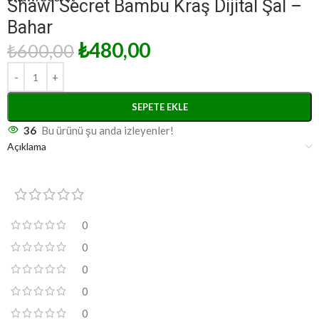
Shawl Secret Bambu Kraş Dijital Şal –
Bahar
₺
480,00
₺
600,00
SEPETE EKLE
36
Bu ürünü şu anda izleyenler!
Açıklama
0
0
0
0
0