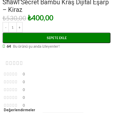
Shawl Secret Bambu Kraş Dijital Eşarp
– Kiraz
₺
400,00
₺
530,00
SEPETE EKLE
64
Bu ürünü şu anda izleyenler!
0
0
0
0
0
Değerlendirmeler