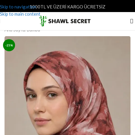
Skip to navigation
1000TL VE ÜZERİ KARGO ÜCRETSİZ
Skip to main content
Ana Sayfa
/
Bambu
-25%