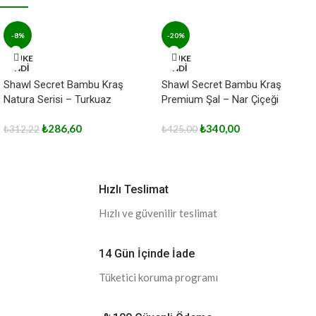
-8%
-20%
TÜKE
TÜKE
NDİ
NDİ
Shawl Secret Bambu Kraş
Shawl Secret Bambu Kraş
Natura Serisi – Turkuaz
Premium Şal – Nar Çiçeği
₺
286,60
₺
340,00
₺
312,22
₺
425,00
Hızlı Teslimat
Hızlı ve güvenilir teslimat
14 Gün İçinde İade
Tüketici koruma programı