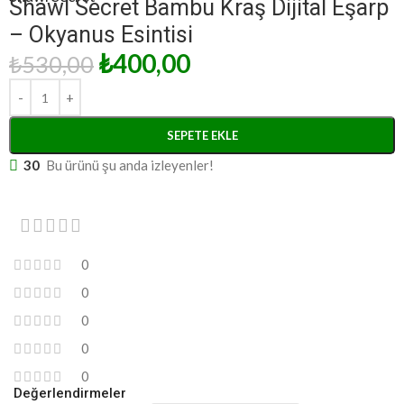
Shawl Secret Bambu Kraş Dijital Eşarp
– Okyanus Esintisi
₺
400,00
₺
530,00
SEPETE EKLE
30
Bu ürünü şu anda izleyenler!
0
0
0
0
0
Değerlendirmeler