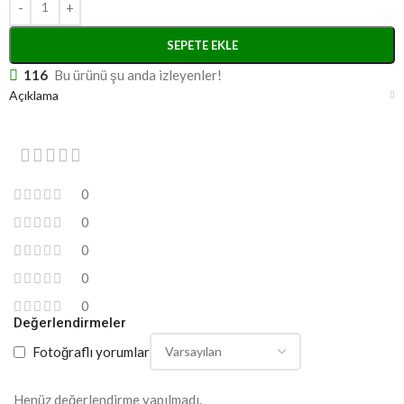
SEPETE EKLE
116
Bu ürünü şu anda izleyenler!
Açıklama
0
0
0
0
0
Değerlendirmeler
Fotoğraflı yorumlar
Henüz değerlendirme yapılmadı.