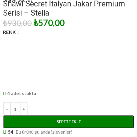
Shawl Secret İtalyan Jakar Premium
Serisi – Stella
₺
570,00
₺
930,00
RENK
4 adet stokta
SEPETE EKLE
54
Bu ürünü şu anda izleyenler!