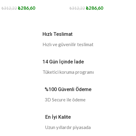
₺
286,60
₺
286,60
₺
312,22
₺
312,22
Hızlı Teslimat
Hızlı ve güvenilir teslimat
14 Gün İçinde İade
Tüketici koruma programı
%100 Güvenli Ödeme
3D Secure ile ödeme
En İyi Kalite
Uzun yıllardır piyasada