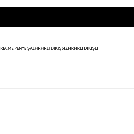
I
REÇME PENYE ŞAL
FIRFIRLI DIKIŞSIZ
FIRFIRLI DIKIŞLI