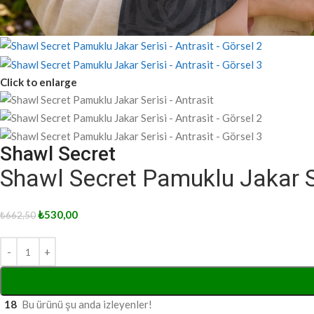
Click to enlarge
Shawl Secret
Shawl Secret Pamuklu Jakar Se
₺
530,00
₺
662,50
18
Bu ürünü şu anda izleyenler!