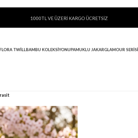
1000TL VE ÜZERİ KARGO ÜCRETSİZ
FLORA TWILL
BAMBU KOLEKSIYONU
PAMUKLU JAKAR
GLAMOUR SERIS
rasit