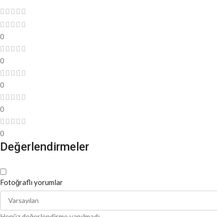
0
0
0
0
0
Değerlendirmeler
Fotoğraflı yorumlar
Henüz değerlendirme yapılmadı.