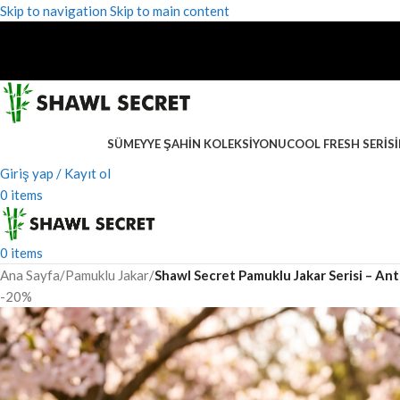
Skip to navigation
Skip to main content
SÜMEYYE ŞAHIN KOLEKSIYONU
COOL FRESH SERISI
Giriş yap / Kayıt ol
0
items
0
items
Ana Sayfa
/
Pamuklu Jakar
/
Shawl Secret Pamuklu Jakar Serisi – Ant
-20%