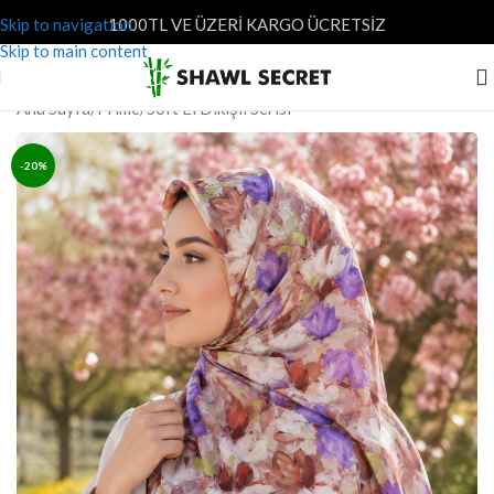
Skip to navigation
1000TL VE ÜZERİ KARGO ÜCRETSİZ
Skip to main content
Ana Sayfa
/
Prime
/
Soft El Dikişli Serisi
-20%