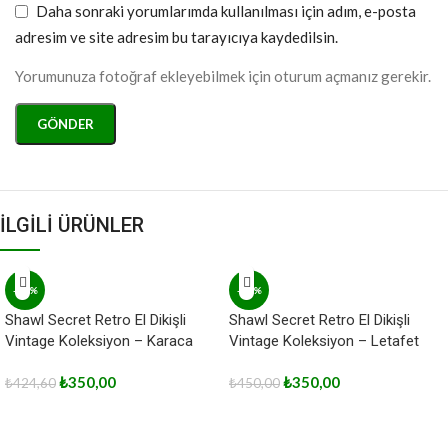
Daha sonraki yorumlarımda kullanılması için adım, e-posta
adresim ve site adresim bu tarayıcıya kaydedilsin.
Yorumunuza fotoğraf ekleyebilmek için oturum açmanız gerekir.
İLGİLİ ÜRÜNLER
-18%
-22%
Shawl Secret Retro El Dikişli
Shawl Secret Retro El Dikişli
Vintage Koleksiyon – Karaca
Vintage Koleksiyon – Letafet
₺
350,00
₺
350,00
₺
424,60
₺
450,00