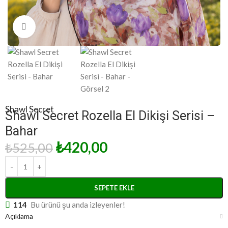
Click to enlarge
Shawl Secret
Shawl Secret Rozella El Dikişi Serisi –
Bahar
₺
420,00
₺
525,00
SEPETE EKLE
114
Bu ürünü şu anda izleyenler!
Açıklama