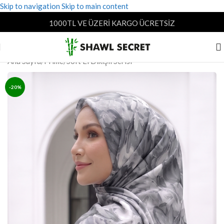
Skip to navigation
Skip to main content
1000TL VE ÜZERİ KARGO ÜCRETSİZ
Ana Sayfa
/
Prime
/
Soft El Dikişli Serisi
-20%