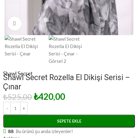
Click to enlarge
Shawl Secret
Shawl Secret Rozella El Dikişi Serisi –
Çınar
₺
420,00
₺
525,00
SEPETE EKLE
88
Bu ürünü şu anda izleyenler!