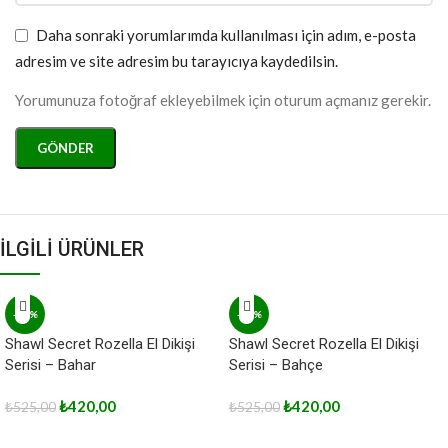
Daha sonraki yorumlarımda kullanılması için adım, e-posta
adresim ve site adresim bu tarayıcıya kaydedilsin.
Yorumunuza fotoğraf ekleyebilmek için oturum açmanız gerekir.
İLGİLİ ÜRÜNLER
-20%
-20%
Shawl Secret Rozella El Dikişi
Shawl Secret Rozella El Dikişi
Serisi – Bahar
Serisi – Bahçe
₺
420,00
₺
420,00
₺
525,00
₺
525,00