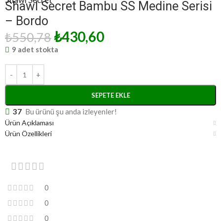
Shawl Secret Bambu SS Medine Serisi
– Bordo
₺
430,60
₺
550,78
9 adet stokta
SEPETE EKLE
37
Bu ürünü şu anda izleyenler!
Ürün Açıklaması
Ürün Özellikleri
0
0
0