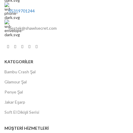
05319701244
destek@shawlsecret.com
KATEGORİLER
Bambu Crash Şal
Glamour Şal
Penye Şal
Jakar Eşarp
Soft El Dikişli Serisi
MÜŞTERİ HİZMETLERİ