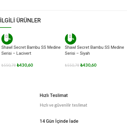
İLGİLİ ÜRÜNLER
-22%
-22%
Shawl Secret Bambu SS Medine
Shawl Secret Bambu SS Medine
Serisi – Lacivert
Serisi – Siyah
₺
430,60
₺
430,60
₺
550,78
₺
550,78
Hızlı Teslimat
Hızlı ve güvenilir teslimat
14 Gün İçinde İade