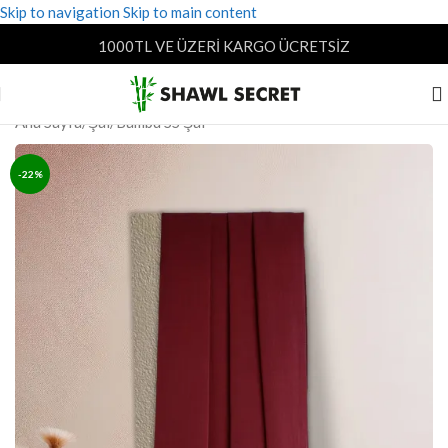
Skip to navigation
Skip to main content
1000TL VE ÜZERİ KARGO ÜCRETSİZ
Ana Sayfa
/
Şal
/
Bambu SS Şal
-22%