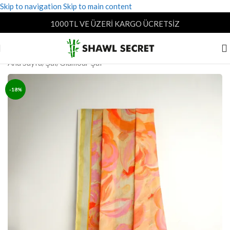
Skip to navigation
Skip to main content
1000TL VE ÜZERİ KARGO ÜCRETSİZ
Ana Sayfa
/
Şal
/
Glamour Şal
-18%