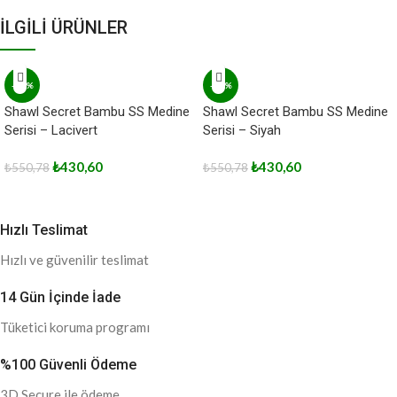
İLGİLİ ÜRÜNLER
-22%
-22%
Shawl Secret Bambu SS Medine
Shawl Secret Bambu SS Medine
Serisi – Lacivert
Serisi – Siyah
₺
430,60
₺
430,60
₺
550,78
₺
550,78
Hızlı Teslimat
Hızlı ve güvenilir teslimat
14 Gün İçinde İade
Tüketici koruma programı
%100 Güvenli Ödeme
3D Secure ile ödeme