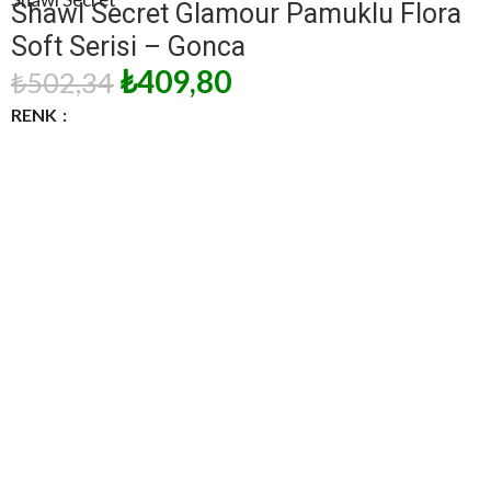
Shawl Secret Glamour Pamuklu Flora
Soft Serisi – Gonca
₺
409,80
₺
502,34
RENK