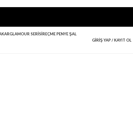
AKAR
GLAMOUR SERISI
REÇME PENYE ŞAL
GIRIŞ YAP / KAYIT OL