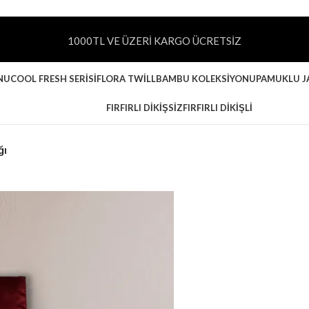
1000TL VE ÜZERİ KARGO ÜCRETSİZ
NU
COOL FRESH SERISI
FLORA TWILL
BAMBU KOLEKSIYONU
PAMUKLU J
FIRFIRLI DIKIŞSIZ
FIRFIRLI DIKIŞLI
ğı