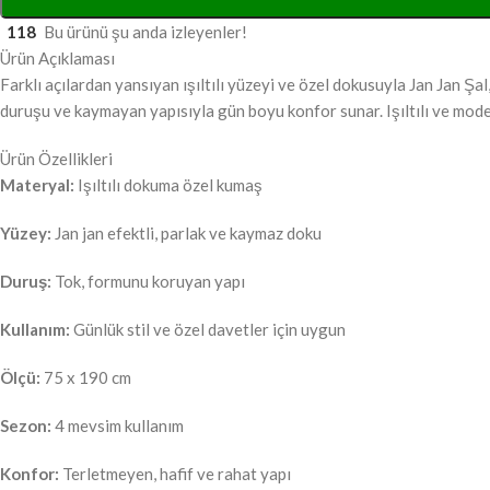
118
Bu ürünü şu anda izleyenler!
Ürün Açıklaması
Farklı açılardan yansıyan ışıltılı yüzeyi ve özel dokusuyla Jan Jan Şal
duruşu ve kaymayan yapısıyla gün boyu konfor sunar. Işıltılı ve mode
Ürün Özellikleri
Materyal:
Işıltılı dokuma özel kumaş
Yüzey:
Jan jan efektli, parlak ve kaymaz doku
Duruş:
Tok, formunu koruyan yapı
Kullanım:
Günlük stil ve özel davetler için uygun
Ölçü:
75 x 190 cm
Sezon:
4 mevsim kullanım
Konfor:
Terletmeyen, hafif ve rahat yapı