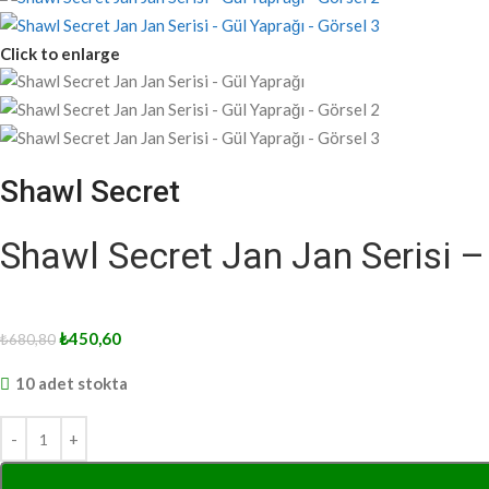
Click to enlarge
Shawl Secret
Shawl Secret Jan Jan Serisi –
₺
450,60
₺
680,80
10 adet stokta