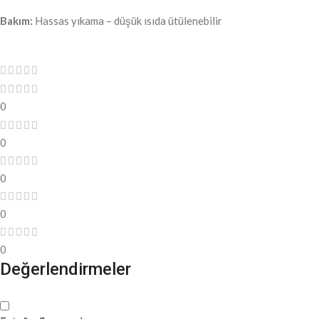
Bakım:
Hassas yıkama – düşük ısıda ütülenebilir
0
0
0
0
0
Değerlendirmeler