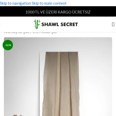
Skip to navigation
Skip to main content
1000TL VE ÜZERİ KARGO ÜCRETSİZ
Ana Sayfa
/
Şal
/
Pera Modal Şal
-32%