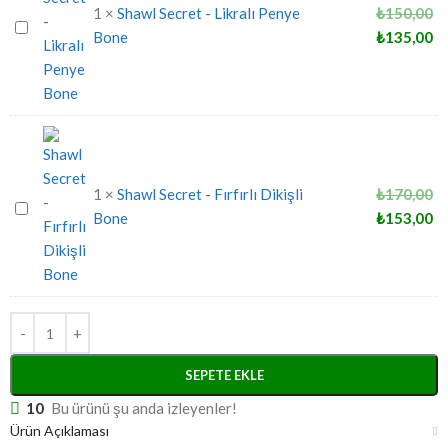
1
×
Shawl Secret - Likralı Penye
₺
150,00
Shawl
Bone
₺
135,00
Secret
-
Likralı
Penye
Bone
1
×
Shawl Secret - Fırfırlı Dikişli
₺
170,00
Shawl
Bone
₺
153,00
Secret
-
Fırfırlı
Dikişli
Bone
SEPETE EKLE
10
Bu ürünü şu anda izleyenler!
Ürün Açıklaması