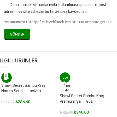
Daha sonraki yorumlarımda kullanılması için adım, e-posta
adresim ve site adresim bu tarayıcıya kaydedilsin.
Yorumunuza fotoğraf ekleyebilmek için oturum açmanız gerekir.
İLGİLİ ÜRÜNLER
-8%
-20%
Shawl Secret Bambu Kraş
TÜKE
NDİ
Natura Serisi – Lacivert
Shawl Secret Bambu Kraş
Premium Şal – Güz
₺
286,60
₺
312,22
₺
340,00
₺
425,00