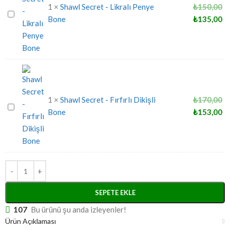
1
×
Shawl Secret - Likralı Penye
₺
150,00
Shawl
Bone
₺
135,00
Secret
-
Likralı
Penye
Bone
1
×
Shawl Secret - Fırfırlı Dikişli
₺
170,00
Shawl
Bone
₺
153,00
Secret
-
Fırfırlı
Dikişli
Bone
SEPETE EKLE
107
Bu ürünü şu anda izleyenler!
Ürün Açıklaması