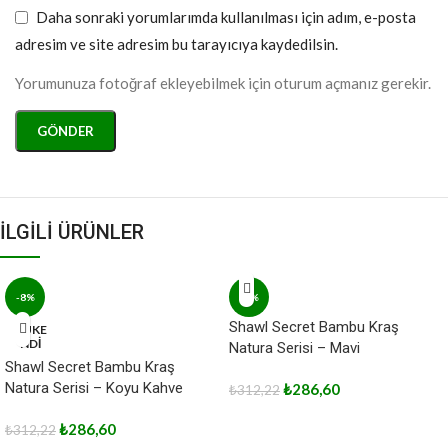
Daha sonraki yorumlarımda kullanılması için adım, e-posta
adresim ve site adresim bu tarayıcıya kaydedilsin.
Yorumunuza fotoğraf ekleyebilmek için oturum açmanız gerekir.
İLGİLİ ÜRÜNLER
-8%
-8%
Shawl Secret Bambu Kraş
TÜKE
NDİ
Natura Serisi – Mavi
Shawl Secret Bambu Kraş
Natura Serisi – Koyu Kahve
₺
286,60
₺
312,22
₺
286,60
₺
312,22