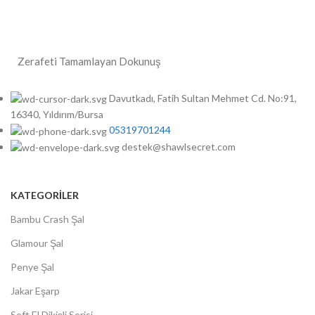
Zerafeti Tamamlayan Dokunuş
Davutkadı, Fatih Sultan Mehmet Cd. No:91,
16340, Yıldırım/Bursa
05319701244
destek@shawlsecret.com
KATEGORİLER
Bambu Crash Şal
Glamour Şal
Penye Şal
Jakar Eşarp
Soft El Dikişli Serisi