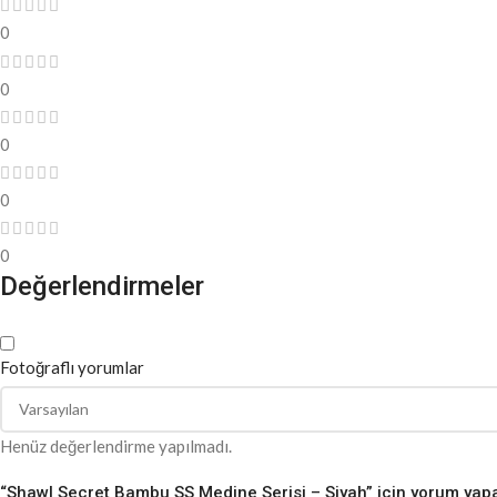
0
0
0
0
0
Değerlendirmeler
Fotoğraflı yorumlar
Henüz değerlendirme yapılmadı.
“Shawl Secret Bambu SS Medine Serisi – Siyah” için yorum yapan 