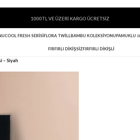
1000TL VE ÜZERİ KARGO ÜCRETSİZ
NU
COOL FRESH SERISI
FLORA TWILL
BAMBU KOLEKSIYONU
PAMUKLU J
FIRFIRLI DIKIŞSIZ
FIRFIRLI DIKIŞLI
i – Siyah