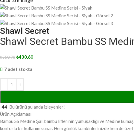
Click to enlarge
Shawl Secret
Shawl Secret Bambu SS Medine
₺
430,60
₺
550,78
7 adet stokta
44
Bu ürünü şu anda izleyenler!
Ürün Açıklaması
Bambu SS Medine Şal, bambu liflerinin yumuşaklığı ve Medine kumaşın
konforlu bir kullanım sunar. Hem günlük kombinlerinizde hem de özel d