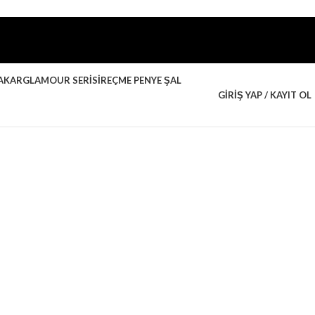
AKAR
GLAMOUR SERISI
REÇME PENYE ŞAL
GIRIŞ YAP / KAYIT OL