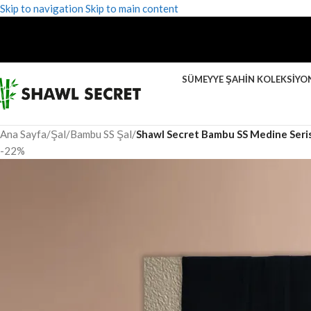
Skip to navigation
Skip to main content
SÜMEYYE ŞAHIN KOLEKSIYO
Ana Sayfa
/
Şal
/
Bambu SS Şal
/
Shawl Secret Bambu SS Medine Seris
-22%