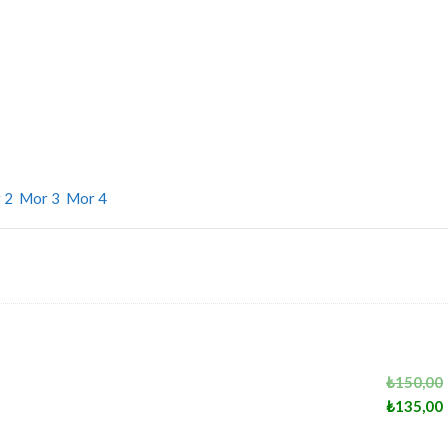
 2
Mor 3
Mor 4
₺
150,00
₺
135,00