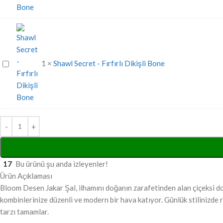
Likralı
Penye
Bone
Shawl
1
×
Shawl Secret - Fırfırlı Dikişli Bone
Secret
-
Fırfırlı
Dikişli
Bone
17
Bu ürünü şu anda izleyenler!
Ürün Açıklaması
Bloom Desen Jakar Şal, ilhamını doğanın zarafetinden alan çiçeksi do
kombinlerinize düzenli ve modern bir hava katıyor. Günlük stilinizde
tarzı tamamlar.