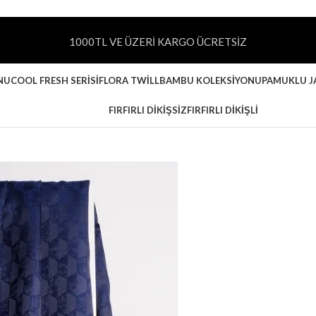
1000TL VE ÜZERİ KARGO ÜCRETSİZ
NU
COOL FRESH SERISI
FLORA TWILL
BAMBU KOLEKSIYONU
PAMUKLU J
FIRFIRLI DIKIŞSIZ
FIRFIRLI DIKIŞLI