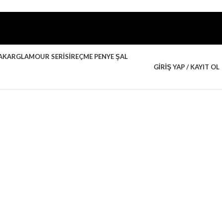
AKAR
GLAMOUR SERISI
REÇME PENYE ŞAL
GIRIŞ YAP / KAYIT OL