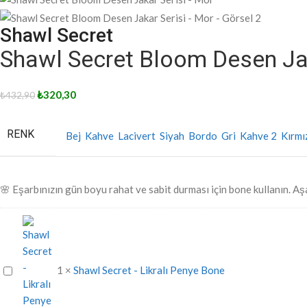
Shawl Secret
Shawl Secret Bloom Desen Jak
₺
320,30
₺
432,90
RENK
Bej
Kahve
Lacivert
Siyah
Bordo
Gri
Kahve 2
Kırmı
🌸 Eşarbınızın gün boyu rahat ve sabit durması için bone kullanın. Aşa
Shawl
1
×
Shawl Secret - Likralı Penye Bone
Secret
-