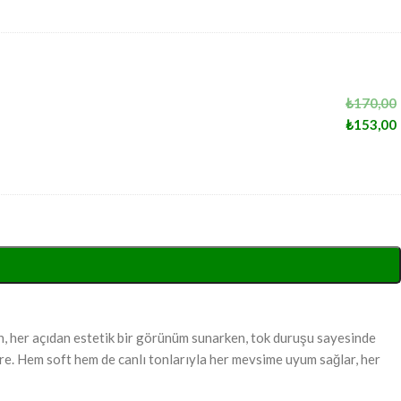
₺
170,00
₺
153,00
n, her açıdan estetik bir görünüm sunarken, tok duruşu sayesinde
re. Hem soft hem de canlı tonlarıyla her mevsime uyum sağlar, her