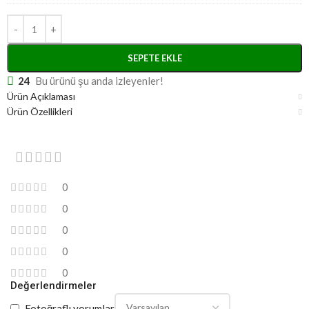
Dikişli
Bone
SEPETE EKLE
24
Bu ürünü şu anda izleyenler!
Ürün Açıklaması
Ürün Özellikleri
0
0
0
0
0
Değerlendirmeler
Fotoğraflı yorumlar