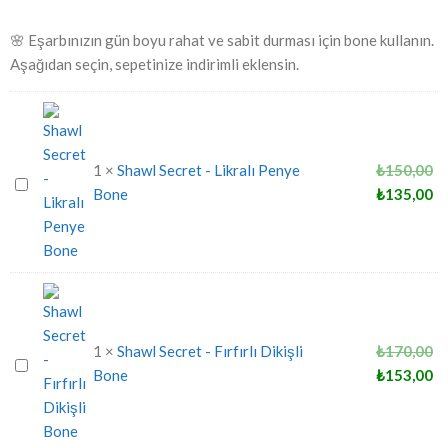
🌸 Eşarbınızın gün boyu rahat ve sabit durması için bone kullanın.
Aşağıdan seçin, sepetinize indirimli eklensin.
1
×
Shawl Secret - Likralı Penye
₺
150,00
Shawl
Bone
₺
135,00
Secret
-
Likralı
Penye
Bone
1
×
Shawl Secret - Fırfırlı Dikişli
₺
170,00
Shawl
Bone
₺
153,00
Secret
-
Fırfırlı