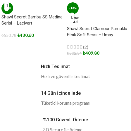
-22%
-18%
Shawl Secret Bambu SS Medine
TÜKE
NDİ
Serisi – Lacivert
Shawl Secret Glamour Pamuklu
Etnik Soft Serisi – Umay
₺
430,60
₺
550,78
(2)
₺
409,80
₺
502,34
Hızlı Teslimat
Hızlı ve güvenilir teslimat
14 Gün İçinde İade
Tüketici koruma programı
%100 Güvenli Ödeme
3D Secure ile ödeme