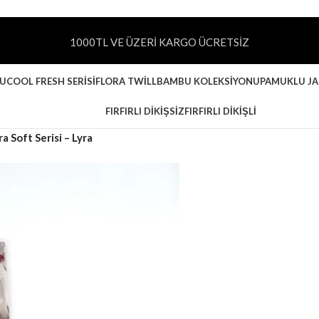
1000TL VE ÜZERİ KARGO ÜCRETSİZ
NU
COOL FRESH SERISI
FLORA TWILL
BAMBU KOLEKSIYONU
PAMUKLU J
FIRFIRLI DIKIŞSIZ
FIRFIRLI DIKIŞLI
 Soft Serisi – Lyra