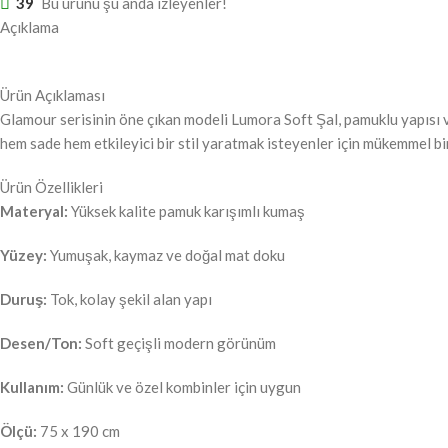
39
Bu ürünü şu anda izleyenler!
Açıklama
Ürün Açıklaması
Glamour serisinin öne çıkan modeli Lumora Soft Şal, pamuklu yapısı v
hem sade hem etkileyici bir stil yaratmak isteyenler için mükemmel bir
Ürün Özellikleri
Materyal:
Yüksek kalite pamuk karışımlı kumaş
Yüzey:
Yumuşak, kaymaz ve doğal mat doku
Duruş:
Tok, kolay şekil alan yapı
Desen/Ton:
Soft geçişli modern görünüm
Kullanım:
Günlük ve özel kombinler için uygun
Ölçü:
75 x 190 cm