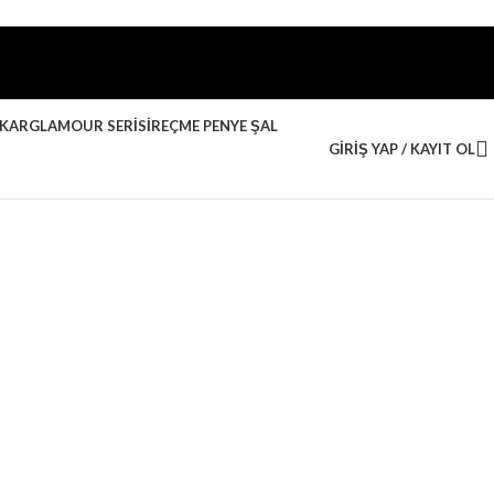
AKAR
GLAMOUR SERISI
REÇME PENYE ŞAL
GIRIŞ YAP / KAYIT OL