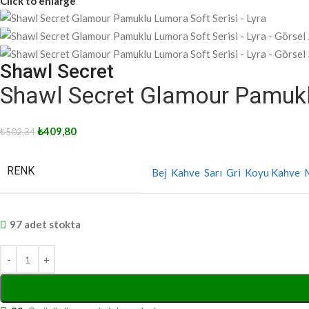
Click to enlarge
Shawl Secret
Shawl Secret Glamour Pamuklu
₺
409,80
₺
502,34
RENK
Bej
Kahve
Sarı
Gri
Koyu Kahve
97 adet stokta