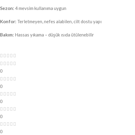
Sezon:
4 mevsim kullanıma uygun
Konfor:
Terletmeyen, nefes alabilen, cilt dostu yapı
Bakım:
Hassas yıkama – düşük ısıda ütülenebilir
0
0
0
0
0